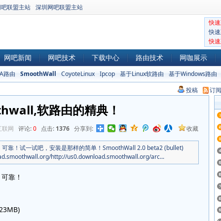
网吧联盟主站
深圳网吧联盟主站
快速
快速
快速
网吧新闻
网吧技术
下载中心
路由技术
网咖展示
SA路由
SmoothWall
CoyoteLinux
Ipcop
基于Linux软路由
基于Windows路由
投稿
订
thwall,软路由的精典！
互联网
评论:
0
点击:
1376
分享到:
收藏
试吧，安装是那样的简单！SmoothWall 2.0 beta2 (bullet)
moothwall.org/http://us0.download.smoothwall.org/arc...
，可靠！
(23MB)