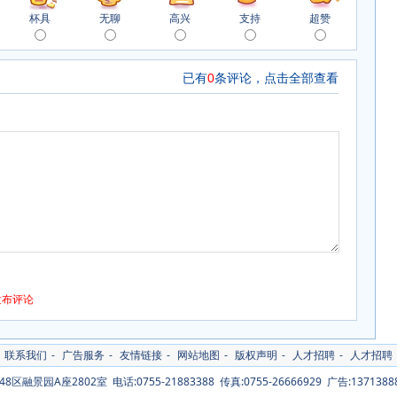
杯具
无聊
高兴
支持
超赞
联系我们
-
广告服务
-
友情链接
-
网站地图
-
版权声明
-
人才招聘
-
人才招聘
A座2802室 电话:0755-21883388 传真:0755-26666929 广告:137138887