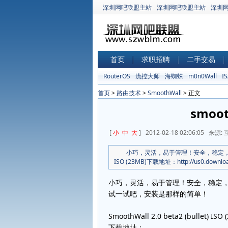
深圳网吧联盟主站
深圳网吧联盟主站
深圳
首页
求职招聘
二手交易
RouterOS
流控大师
海蜘蛛
m0n0Wall
I
首页
>
路由技术
>
SmoothWall
> 正文
smoo
[
小
中
大
] 2012-02-18 02:06:05 来源:
小巧，灵活，易于管理！安全，稳定，可靠！试一
ISO (23MB)下载地址：http://us0.download.s
小巧，灵活，易于管理！安全，稳定
试一试吧，安装是那样的简单！
SmoothWall 2.0 beta2 (bullet) ISO 
下载地址：