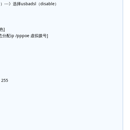
le）---》选择usbadsl（disable）
色]
动态分配ip /pppoe 虚拟拨号]
255