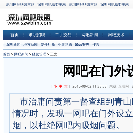
深圳网吧联盟主站
深圳网吧联盟主站
深圳网吧联盟主站
深圳网吧联盟主站
首页
求职招聘
二手交易
网吧新闻
网吧技术
深圳新闻
地方新闻
硬件厂商
业界动态
经营管理
搜索
首页
>
网吧新闻
>
经营管理
> 正文
网吧在门外
[
小
中
大
] 2015-09-02 11:38:58 来源:
互联网
评
市治庸问责第一督查组到青山
情况时，发现一网吧在门外设立
烟，以杜绝网吧内吸烟问题。