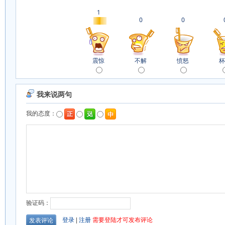
1
0
0
震惊
不解
愤怒
杯