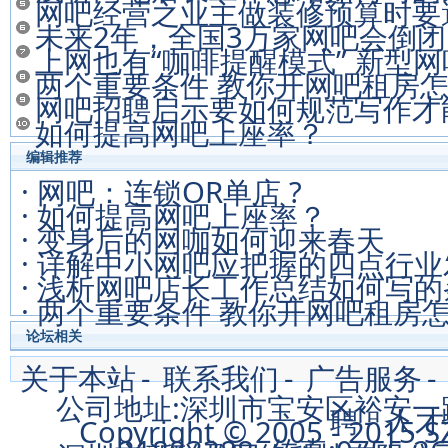
网吧经营之业主做装修预算时要
未来2年，全国3万家网吧会倒闭
上网也有“咖啡提醒模式” 新型
两个重要条件 教你开网吧租房
网吧招聘启示要如何规范写作才
如何提高网吧上座率？
编辑推荐
· 网吧：连锁OR单店 ?
· 如何提高网吧上座率？
· 变身后的网咖如何迎来春天
· 详解中小网吧应把握的四点行
· 浅析网吧店长工作总结如何写
· 两个重要条件 教你开网吧租房
论坛相关
关于本站
-
联系我们
-
广告服务
-
公司地址:深圳市宝安区裕安一路4
聘
-
人才
Copyright © 2005 - 2015 