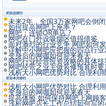
栏目总排行
未来2年，全国3万家网吧会倒闭
如何提高网吧上座率？
网吧：连锁OR单店 ?
网吧在门外设吸烟区值得借鉴
面对激烈的行业竞争 网吧如何发
详解中小网吧应把握的四点行业
变身后的网咖如何迎来春天
网吧行业经营投资攻略的具体技
网吧经营之业主做装修预算时要
浅析大小网吧优势对比 合理利
栏目本月排行
浅析大小网吧优势对比 合理利
变身后的网咖如何迎来春天
提高体验 如何保持网吧上网顾
浅析网吧店长工作总结如何写的